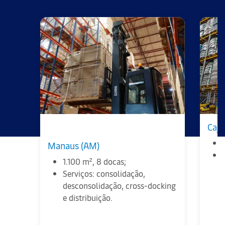
Caja
Manaus (AM)
1.100 m², 8 docas;
Serviços: consolidação,
desconsolidação, cross-docking
e distribuição.