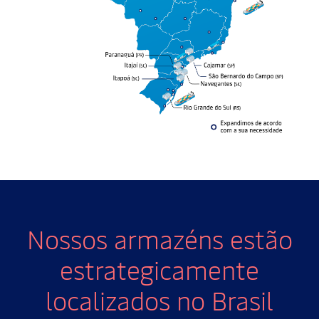
Nossos armazéns estão
estrategicamente
localizados no Brasil