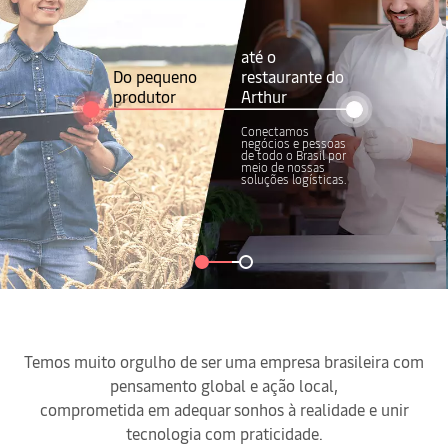
até o
Do pequeno
restaurante do
produtor
Arthur
Conectamos
negócios e pessoas
de todo o Brasil por
meio de nossas
soluções logísticas.
Temos muito orgulho de ser uma empresa brasileira com
pensamento global e ação local,
comprometida em adequar sonhos à realidade e unir
tecnologia com praticidade.