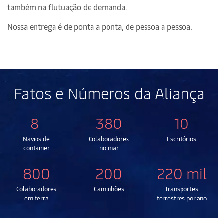
também na flutuação de demanda.
Nossa entrega é de ponta a ponta, de pessoa a pessoa.
Fatos e Números da Aliança
8
380
10
Navios de
Colaboradores
Escritórios
container
no mar
800
200
220 mil
Colaboradores
Caminhões
Transportes
em terra
terrestres por ano