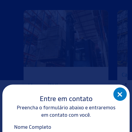
Caja
Manaus (AM)
1.100 m², 8 docas;
Entre em contato
Serviços: consolidação,
Preencha o formulário abaixo e entraremos
desconsolidação, cross-docking
em contato com você.
e distribuição.
Nome Completo