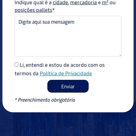
Indique qual é a
cidade
,
mercadoria
e
m²
ou
posições pallets
*
Opções de armazenagem customizadas a
cada tipo de negócio.
Redução de investimento em ativos
próprios.
Li, entendi e estou de acordo com os
Redução com os custos de transporte.
termos da
Política de Privacidade
Enviar
* Preenchimento obrigatório