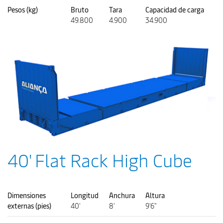
Pesos (kg)
Bruto
Tara
Capacidad de carga
49.800
4.900
34.900
40' Flat Rack High Cube
Dimensiones
Longitud
Anchura
Altura
externas (pies)
40'
8'
9'6"