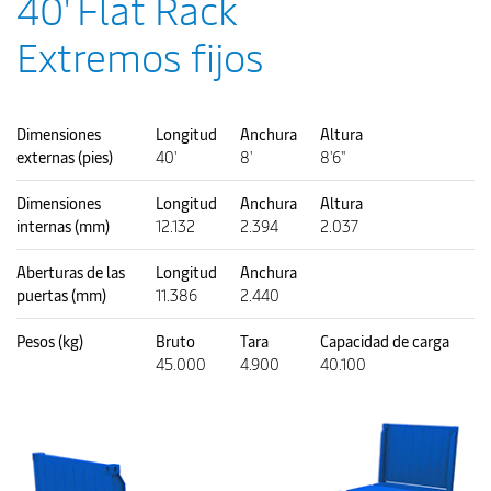
40' Flat Rack
Extremos fijos
Dimensiones
Longitud
Anchura
Altura
externas (pies)
40'
8'
8'6"
Dimensiones
Longitud
Anchura
Altura
internas (mm)
12.132
2.394
2.037
Aberturas de las
Longitud
Anchura
puertas (mm)
11.386
2.440
Pesos (kg)
Bruto
Tara
Capacidad de carga
45.000
4.900
40.100