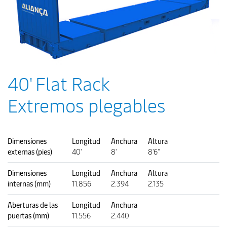
40' Flat Rack
Extremos plegables
Dimensiones
Longitud
Anchura
Altura
externas (pies)
40'
8'
8'6"
Dimensiones
Longitud
Anchura
Altura
internas (mm)
11.856
2.394
2.135
Aberturas de las
Longitud
Anchura
puertas (mm)
11.556
2.440