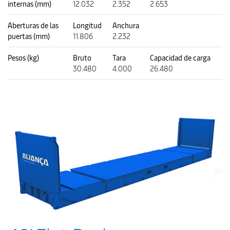
internas (mm)
12.032
2.352
2.653
Aberturas de las
Longitud
Anchura
puertas (mm)
11.806
2.232
Pesos (kg)
Bruto
Tara
Capacidad de carga
30.480
4.000
26.480