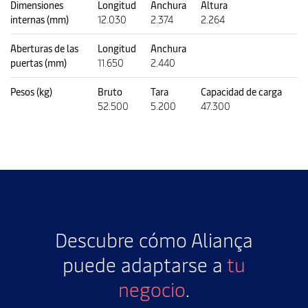
Dimensiones
Longitud
Anchura
Altura
internas (mm)
12.030
2.374
2.264
Aberturas de las
Longitud
Anchura
puertas (mm)
11.650
2.440
Pesos (kg)
Bruto
Tara
Capacidad de carga
52.500
5.200
47.300
Descubre cómo Aliança
puede adaptarse a
tu
negocio
.