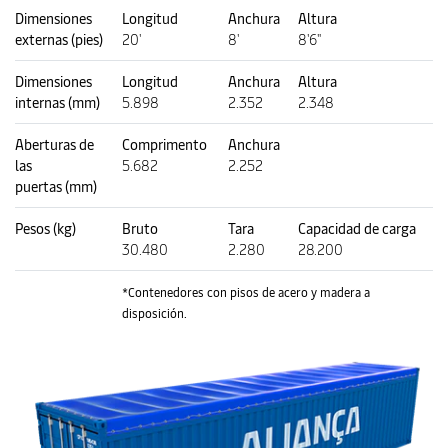
Dimensiones
Longitud
Anchura
Altura
externas (pies)
20'
8'
8'6"
Dimensiones
Longitud
Anchura
Altura
internas (mm)
5.898
2.352
2.348
Aberturas de
Comprimento
Anchura
las
5.682
2.252
puertas (mm)
Pesos (kg)
Bruto
Tara
Capacidad de carga
30.480
2.280
28.200
*Contenedores con pisos de acero y madera a
disposición.